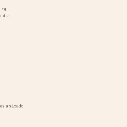
3 #6
lombia
es a sábado